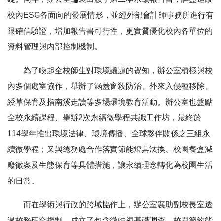
校內ESG各面向的發展情形，並經外部會計師事務所進行有
限確信驗證，增加報告書可行性，更實質優化校內各單位的
資料管理與內部控制機制。
為了喚起全校師生對環境議題的覺知，辦公室積極與校
內多個處室協作，舉辦了涵蓋窗殺防治、外來入侵種移除、
綬草保育及指南溪走讀等多場環境教育活動。辦公室也盤點
全校永續課程、舉辦2次永續微學程共識工作坊，最終於
114學年推出環境法律、環境傳播、全球夥伴關係之三組永
續微學程；又與總務處合作落實節能燈具汰換、校園餐盒減
廢徵案及生態保育等具體措施，讓永續理念轉化為校園生活
的日常。
而在學術與行政的跨域協作上，辦公室襄助副校長室透
過校務研究機制，成立了包含微歧視基礎調查、校園節約能