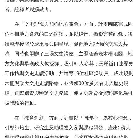
者、詮釋者與擴散者。
在「文史記憶與加強地方關係」方面，計畫團隊完成四
位木柵地方耆老的口述訪談，並以錄音、攝影完整紀錄，後
續整理後將於成果展公開呈現，促進地方記憶的交流與共
鳴。同時也舉辦了三場文史講座，主題涵蓋老木柵地圖、地
方文化與早期政大教授群，吸引81人參與；另舉辦口述歷史
工作坊與文史走讀活動，共培育19位社區採訪員，成功規劃
木柵與政大文史走讀路線，並帶領30位參與者走入歷史現
場，實際踏查與驗證文史路線，使文史教育從資料轉化為可
被體驗的行動。
在「教育創新」方面，計畫以「同理心」為核心理念，
引導師培生、研究生及助理投入參與課程開發，產出2份大
學端課程設計與10份創新教案，並搭配教學故事與紀錄影