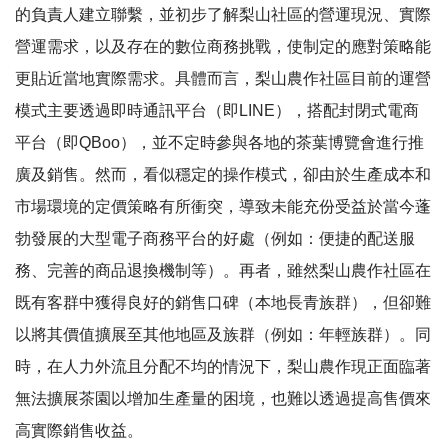
的負責人建立聯繫，並初步了解梨山社區的營運現況、實際
營運需求，以及存在的數位商務挑戰，使制定的應對策略能
更貼近當地實際需求。具體而言，梨山農作社區目前的運營
模式主要透過即時通訊平台（即LINE），搭配封閉式電商
平台（即QBoo），並不定時參與各地的茶葉博覽會進行推
廣及銷售。然而，看似穩定的操作模式，卻由於生產成本和
市場環境的定價策略有所衝突，導致未能充份受益於當今蓬
勃發展的大型電子商務平台的好處（例如：便捷的配送服
務、完善的商品退換機制等）。再者，雖然梨山農作社區在
既有客群中獲得良好的銷售口碑（本地長青族群），但卻難
以將其價值擴展至其他地區及族群（例如：年輕族群）。同
時，在人力外流且分配不均的情況下，梨山農作現正面臨著
無法擴展茶園以增加生產量的困境，也難以透過提高售價來
高實際銷售收益。