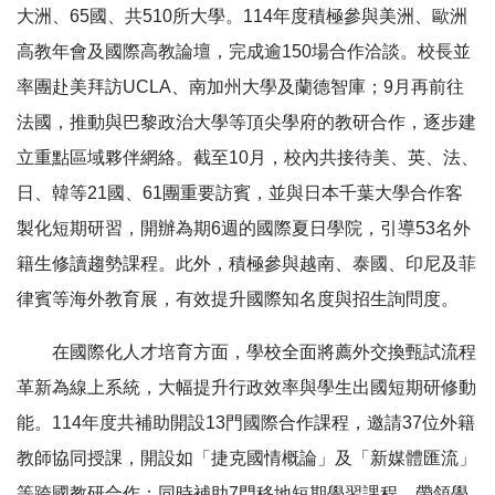
大洲、65國、共510所大學。114年度積極參與美洲、歐洲
高教年會及國際高教論壇，完成逾150場合作洽談。校長並
率團赴美拜訪UCLA、南加州大學及蘭德智庫；9月再前往
法國，推動與巴黎政治大學等頂尖學府的教研合作，逐步建
立重點區域夥伴網絡。截至10月，校內共接待美、英、法、
日、韓等21國、61團重要訪賓，並與日本千葉大學合作客
製化短期研習，開辦為期6週的國際夏日學院，引導53名外
籍生修讀趨勢課程。此外，積極參與越南、泰國、印尼及菲
律賓等海外教育展，有效提升國際知名度與招生詢問度。
在國際化人才培育方面，學校全面將薦外交換甄試流程
革新為線上系統，大幅提升行政效率與學生出國短期研修動
能。114年度共補助開設13門國際合作課程，邀請37位外籍
教師協同授課，開設如「捷克國情概論」及「新媒體匯流」
等跨國教研合作；同時補助7門移地短期學習課程，帶領學