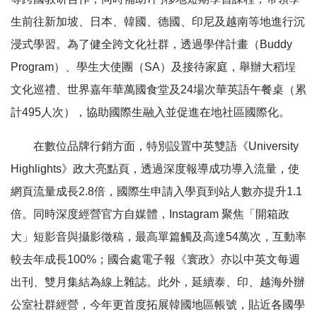
生前往新加坡、日本、韓國、德國、印尼及越南等地進行沉
浸式學習。為了健全跨文化社群，透過學伴計畫（Buddy
Program）、學生大使團（SA）及接待家庭，舉辦大稻埕
文化巡禮、世界嘉年華萬國食堂及24場次華英語午餐桌（累
計495人次），協助國際生融入並促進在地社區國際化。
在數位品牌行銷方面，特別設置中英雙語《University
Highlights》政大亮點頁，透過深度報導成功導入流量，使
網頁流量成長2.8倍，國際生申請入學頁到站人數亦提升1.1
倍。同時深度經營官方自媒體，Instagram 聚焦「開箱政
大」短影音與攝影徵稿，最高單篇觸及高達54萬次，互動率
較去年成長100%；國合處電子報《寰政》亦以中英文每週
出刊、雙月集結為線上雜誌。此外，延續泰、印、越海外辦
公室社群經營，今年更首度拓展韓國地區帳號，貼近各國學