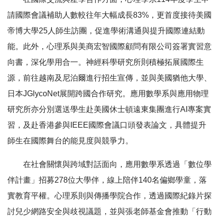
請國際會議補助人數較往年大幅成長83%，更首度接待美國
帝博大學25人師生訪團，促進學術溝通與提升國際連結動
能。此外，心理系與美商宏智國際顧問有限公司簽署實習意
向書，深化學用合一。神經科學研究所則積極拓展國際生
源，前往越南及尼泊爾進行招生宣傳，並與美國猶他大學、
日本JGlycoNet展開跨國合作研究。應用數學系與應用物理
研究所亦分別選送學生赴美國休士頓遠東集團進行AI專案實
習，及赴香港參與IEEE國際會議口頭發表論文，具體提升
師生在國際舞台的能見度與競爭力。
在社會關懷與跨域對話面向，應用數學系透過「數位學
伴計畫」招募278位大學伴，線上陪伴140名偏鄉學童，落
實教育平權。心理系則與傳播學院合作，透過國際紀錄片探
討兒少網路安全與歧視議題，並與張老師基金會推動「行動