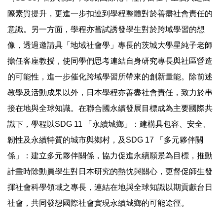
際素質提升，更進一步扣連到學程整體對於善盡社會責任的
意識。另一方面，學程亦嘗試誘發學生對於跨域學習的想
像，透過邀請具「地域社會學」專長的茨城大學星純子老師
擔任客座教授，使同學們思考連結自身研究專長與社區營造
的可能性，進一步催化跨域學習所帶來的創新量能。除前述
教學及活動成果以外，日本學程亦善盡社會責任，致力於串
接在地與全球知識。在聯合國永續發展目標成為主要國際共
識下，學程以SDG 11 「永續城鄉」：建構具包容、安全、
韌性及永續特質的城市與鄉村，及SDG 17 「多元夥伴關
係」：建立多元夥伴關係，協力促進永續願景為目標，推動
計畫時除動員學生對日本研究的熱忱與關心，更督促師生發
揮社會科學領域之專長，連結在地與全球知識以期貢獻台日
社會，共同發想國際社會實現永續城鄉的可能途徑。